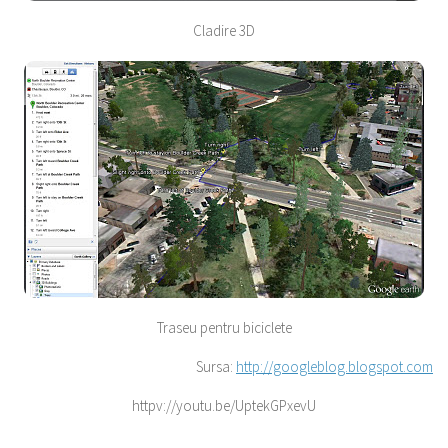
Cladire 3D
Traseu pentru biciclete
Sursa:
http://googleblog.blogspot.com
httpv://youtu.be/UptekGPxevU