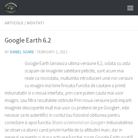
Skip to content
ARTICOLE
/
NOUTATI
Google Earth 6.2
BY
DANIEL SOARE
·
FEBRUARY 1, 2012
Google Earth lanseaza ultima versiune 6.2, odata cu asta
scapam de imaginile satelitare peticite, sunt acum mai
reale ca niciodata, multumita introducerii unei noi versiuni
cu imagini mai bine finisata.
Functia de cautare a primit
imbunatatiri si o moua interfata, prin care putem cauta mai usor
imagini, sau filtra rezultatele obtinute.
Prin noua versiune poti imparti
imaginile descoperite mult mai usor cu prietenii de pe Google+, este
necesar sa te autentifici in contul tau folosind obtiunea pentru
conectare si apoi functia
Share screenshot on Google+.
Imbunatatirea
se observa atunci cand privim hartile de la altitudini mari, dar in
general se mentin si dupa activare functiei zoom.
Google Earth poat fi