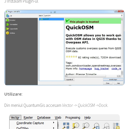
3
Instalam Plugin-ul.
Utilizare:
Din meniul QuantumGis accesam
Vector -> QuickOSM ->Dock.