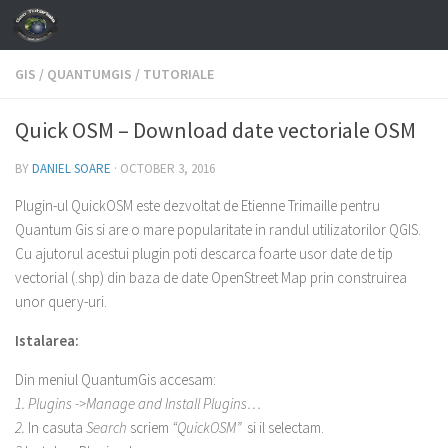
Skip to content
GIS
/
QUANTUMGIS
/
TUTORIALE
Quick OSM – Download date vectoriale OSM
BY
DANIEL SOARE
·
OCTOBER 3, 2016
Plugin-ul
QuickOSM este dezvoltat de Etienne Trimaille pentru
Quantum Gis si are o mare popularitate in randul utilizatorilor QGIS.
Cu ajutorul acestui plugin poti descarca foarte usor date de tip
vectorial (.shp) din baza de date OpenStreet Map prin construirea
unor query-uri.
Istalarea:
Din meniul QuantumGis accesam:
1. Plugins ->Manage and Install Plugins…
2.
In casuta
Search
scriem
“QuickOSM”
si il selectam.