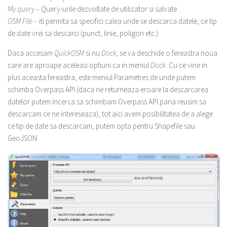
My query –
Query-urile dezvoltate de utilizator si salvate.
OSM File –
iti permita sa specifici calea unde se descarca datele, ce tip
de date vrei sa descarci (punct, linie, poligon etc.).
Daca accesam
QuickOSM
si nu
Dock,
se va deschide o fereastra noua
care are aproape aceleasi optiuni ca in meniul
Dock
. Cu ce vine in
plus aceasta fereastra, este meniul Parametres de unde putem
schimba Overpass API (daca ne returneaza eroare la descarcarea
datelor putem incerca sa schimbam Overpass API pana reusim sa
descarcam ce ne intereseaza), tot aici avem posibilitatea de a alege
ce tip de date sa descarcam, putem opta pentru Shapefile sau
GeoJSON.