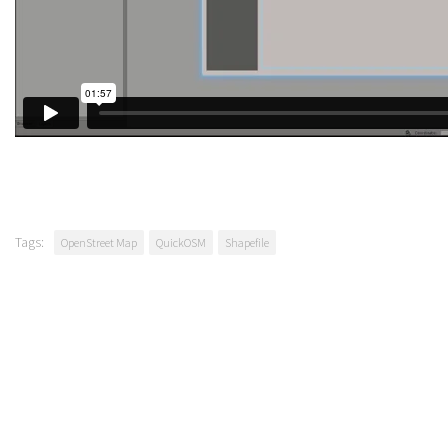
Tags:
OpenStreet Map
QuickOSM
Shapefile