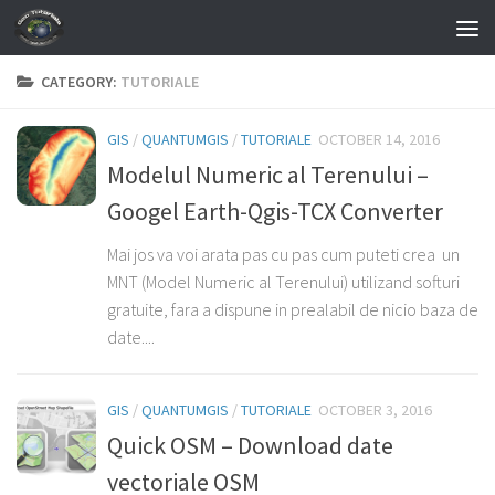
Skip to content
CATEGORY:
TUTORIALE
GIS
/
QUANTUMGIS
/
TUTORIALE
OCTOBER 14, 2016
Modelul Numeric al Terenului –
Googel Earth-Qgis-TCX Converter
Mai jos va voi arata pas cu pas cum puteti crea un
MNT (Model Numeric al Terenului) utilizand softuri
gratuite, fara a dispune in prealabil de nicio baza de
date....
GIS
/
QUANTUMGIS
/
TUTORIALE
OCTOBER 3, 2016
Quick OSM – Download date
vectoriale OSM