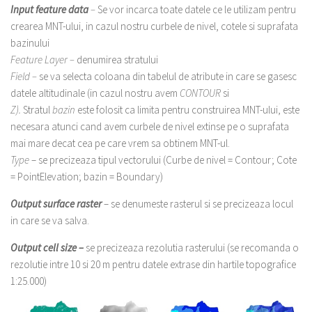
Input feature data
–
Se vor incarca toate datele ce le utilizam pentru
crearea MNT-ului, in cazul nostru curbele de nivel, cotele si suprafata
bazinului
Feature Layer –
denumirea stratului
Field –
se va selecta coloana din tabelul de atribute in care se gasesc
datele altitudinale (in cazul nostru avem
CONTOUR
si
Z).
Stratul
bazin
este folosit ca limita pentru construirea MNT-ului, este
necesara atunci cand avem curbele de nivel extinse pe o suprafata
mai mare decat cea pe care vrem sa obtinem MNT-ul.
Type
– se precizeaza tipul vectorului (Curbe de nivel = Contour; Cote
= PointElevation; bazin = Boundary)
Output surface raster
– se denumeste rasterul si se precizeaza locul
in care se va salva.
Output cell size –
se precizeaza rezolutia rasterului (se recomanda o
rezolutie intre 10 si 20 m pentru datele extrase din hartile topografice
1:25.000)