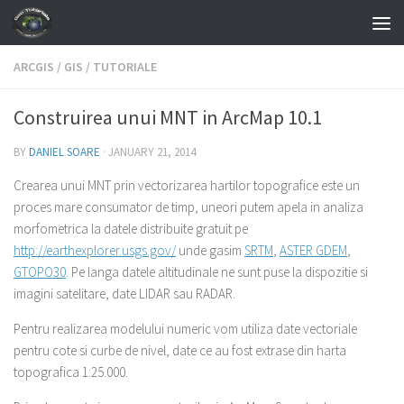
Skip to content
ARCGIS
/
GIS
/
TUTORIALE
Construirea unui MNT in ArcMap 10.1
BY
DANIEL SOARE
·
JANUARY 21, 2014
Crearea unui MNT prin vectorizarea hartilor topografice este un
proces mare consumator de timp, uneori putem apela in analiza
morfometrica la datele distribuite gratuit pe
http://earthexplorer.usgs.gov/
unde gasim
SRTM
,
ASTER GDEM
,
GTOPO30
. Pe langa datele altitudinale ne sunt puse la dispozitie si
imagini satelitare, date LIDAR sau RADAR.
Pentru realizarea modelului numeric vom utiliza date vectoriale
pentru cote si curbe de nivel, date ce au fost extrase din harta
topografica 1:25.000.