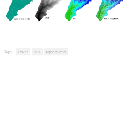
Tags:
ArcMap
MNT
topoa to raster