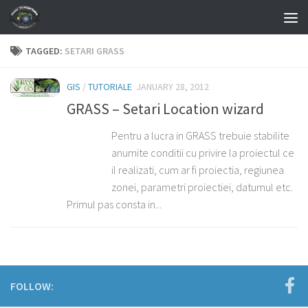
Skip to content
TAGGED:
SETARI GRASS
GIS
/
TUTORIALE
JANUARY 28, 2012
GRASS – Setari Location wizard
Pentru a lucra in GRASS trebuie stabilite
anumite conditii cu privire la proiectul ce
il realizati, cum ar fi proiectia, regiunea
zonei, parametri proiectiei, datumul etc.
Primul pas consta in...
FOLLOW: