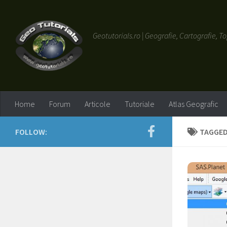
Skip to content
Geotutorials.ro | Geografie, Cartografie,
Home
Forum
Articole
Tutoriale
Atlas Geografic
FOLLOW:
TAGGED