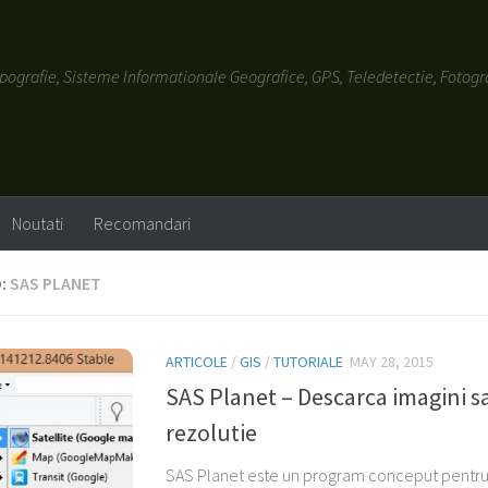
 Topografie, Sisteme Informationale Geografice, GPS, Teledetectie, Foto
Noutati
Recomandari
:
SAS PLANET
ARTICOLE
/
GIS
/
TUTORIALE
MAY 28, 2015
SAS Planet – Descarca imagini sa
rezolutie
SAS Planet este un program conceput pentru v