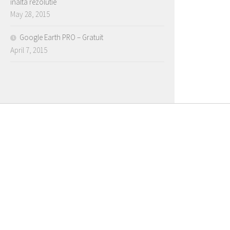
inalta rezolutie
May 28, 2015
Google Earth PRO – Gratuit
April 7, 2015